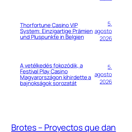
5.
Thorfortune Casino VIP
agosto
System: Einzigartige Prämien
und Pluspunkte in Belgien
2026
A vetélkedés fokozódik, a
5.
Festival Play Casino
agosto
Magyarországon kihirdette a
2026
bajnokságok sorozatát
Brotes – Proyectos que dan