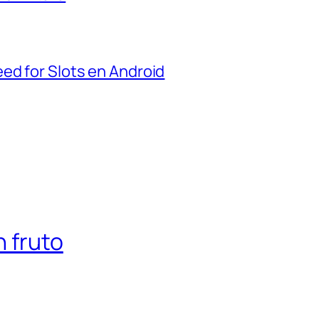
ed for Slots en Android
 fruto