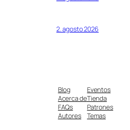
2. agosto 2026
Blog
Eventos
Acerca de
Tienda
FAQs
Patrones
Autores
Temas