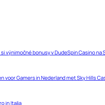
te si výnimočné bonusy v DudeSpin Casino na
 voor Gamers in Nederland met Sky Hills Ca
o in Italia