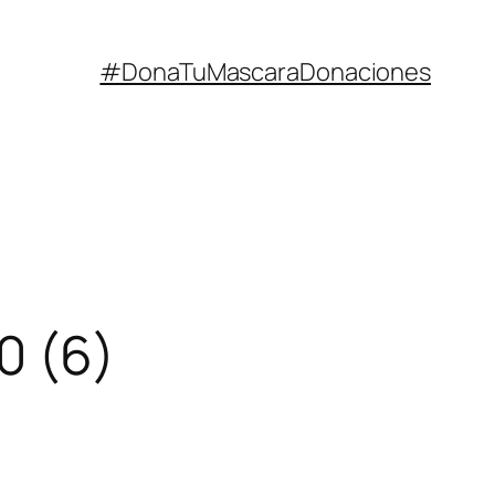
#DonaTuMascara
Donaciones
0 (6)