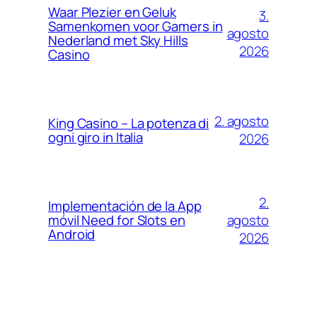
Waar Plezier en Geluk
3.
Samenkomen voor Gamers in
agosto
Nederland met Sky Hills
2026
Casino
2. agosto
King Casino – La potenza di
ogni giro in Italia
2026
2.
Implementación de la App
agosto
móvil Need for Slots en
Android
2026