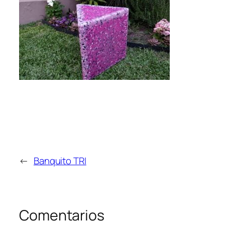
←
Banquito TRI
Comentarios