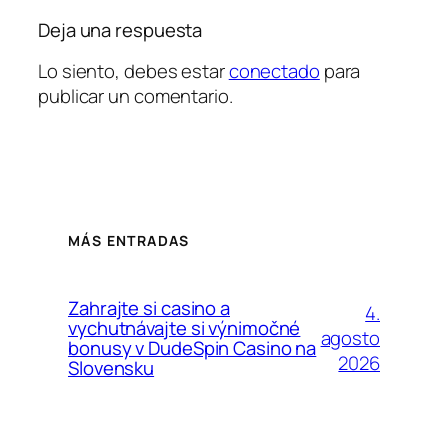
Deja una respuesta
Lo siento, debes estar
conectado
para
publicar un comentario.
MÁS ENTRADAS
Zahrajte si casino a
4.
vychutnávajte si výnimočné
agosto
bonusy v DudeSpin Casino na
2026
Slovensku