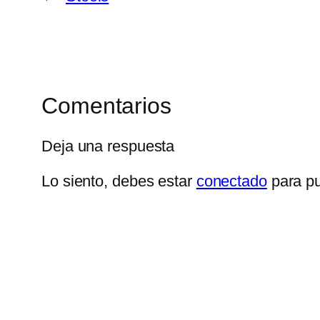
Comentarios
Deja una respuesta
Lo siento, debes estar
conectado
para pu