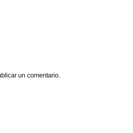
blicar un comentario.