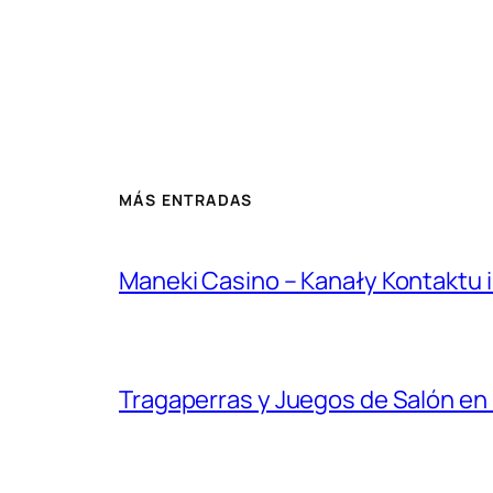
MÁS ENTRADAS
Maneki Casino – Kanały Kontaktu i
Tragaperras y Juegos de Salón en