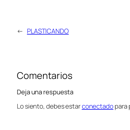
←
PLASTICANDO
Comentarios
Deja una respuesta
Lo siento, debes estar
conectado
para 