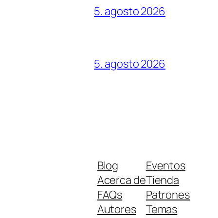
5. agosto 2026
5. agosto 2026
Blog
Eventos
Acerca de
Tienda
FAQs
Patrones
Autores
Temas