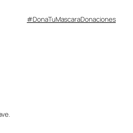
#DonaTuMascara
Donaciones
ave.