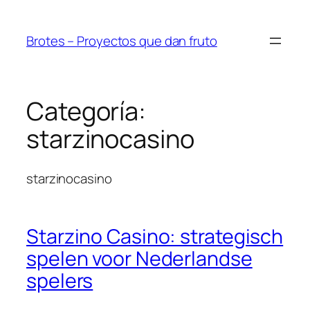
Saltar
al
Brotes – Proyectos que dan fruto
contenido
Categoría:
starzinocasino
starzinocasino
Starzino Casino: strategisch
spelen voor Nederlandse
spelers