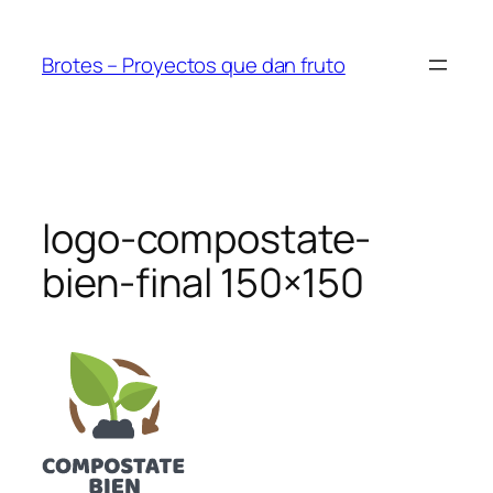
Saltar
al
Brotes – Proyectos que dan fruto
contenido
logo-compostate-
bien-final 150×150