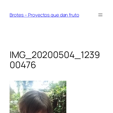
Saltar
al
Brotes – Proyectos que dan fruto
contenido
IMG_20200504_1239
00476