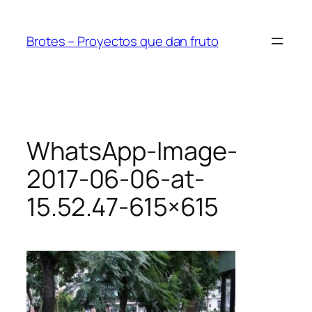
Saltar
al
Brotes – Proyectos que dan fruto
contenido
WhatsApp-Image-
2017-06-06-at-
15.52.47-615×615