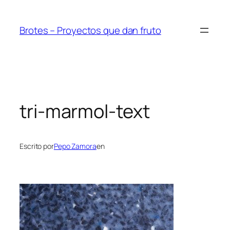
Saltar
al
Brotes – Proyectos que dan fruto
contenido
tri-marmol-text
Escrito por
Pepo Zamora
en