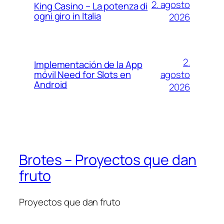
2. agosto
King Casino – La potenza di
ogni giro in Italia
2026
2.
Implementación de la App
agosto
móvil Need for Slots en
Android
2026
Brotes – Proyectos que dan
fruto
Proyectos que dan fruto