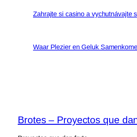
Zahrajte si casino a vychutnávajt
Waar Plezier en Geluk Samenkomen
Brotes – Proyectos que dan